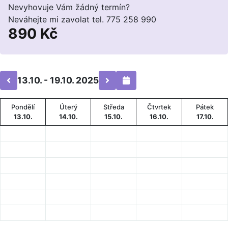
Nevyhovuje Vám žádný termín?
Neváhejte mi zavolat tel. 775 258 990
890 Kč
13.10. - 19.10. 2025
Pondělí
Úterý
Středa
Čtvrtek
Pátek
13.10.
14.10.
15.10.
16.10.
17.10.