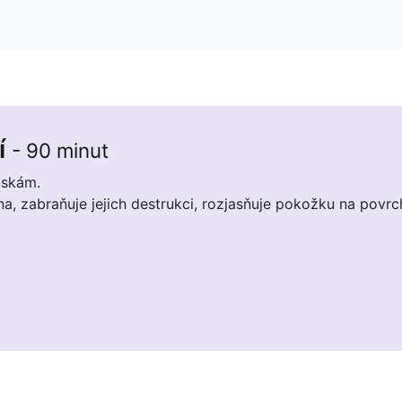
í
- 90 minut
áskám.
a, zabraňuje jejich destrukci, rozjasňuje pokožku na povrc